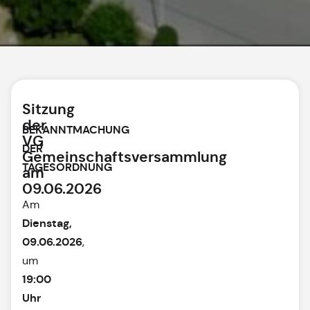
Sitzung
der
BEKANNTMACHUNG
VG
DER
Gemeinschaftsversammlung
TAGESORDNUNG
am
09.06.2026
Am
Dienstag,
09.06.2026
,
um
19:00
Uhr