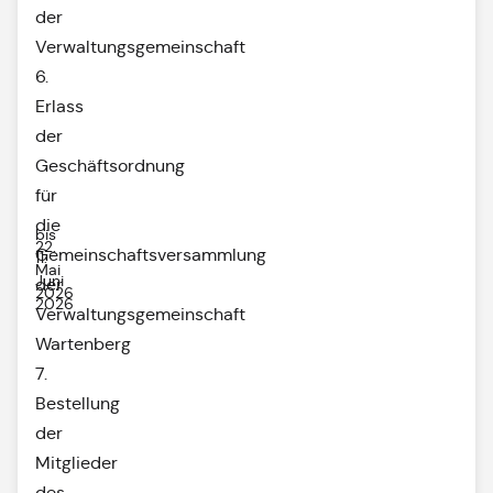
der
Verwaltungsgemeinschaft
6.
Erlass
der
Geschäftsordnung
für
die
bis
22.
Gemeinschaftsversammlung
11.
Mai
Juni
der
2026
2026
Verwaltungsgemeinschaft
Wartenberg
7.
Bestellung
der
Mitglieder
des