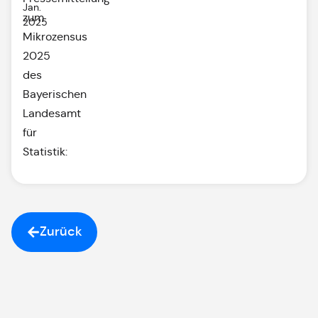
Jan.
zum
2025
Mikrozensus
2025
des
Bayerischen
Landesamt
für
Statistik:
Zurück