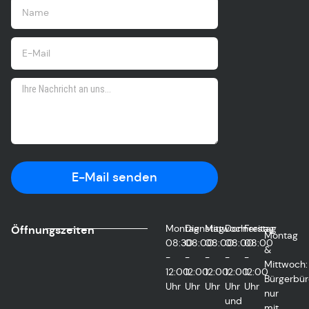
E-Mail senden
Montag
Dienstag
Mittwoch
Donnerstag
Freitag
Öffnungszeiten
Montag
08:30
08:00
08:00
08:00
08:00
&
-
-
-
-
-
Mittwoch:
12:00
12:00
12:00
12:00
12:00
Bürgerbür
Uhr
Uhr
Uhr
Uhr
Uhr
nur
und
mit