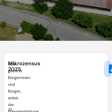
Mikrozensus
Sehr
2025
geehrte
Bürgerinnen
und
Bürger,
anbei
die
23.
Pressemitteilung