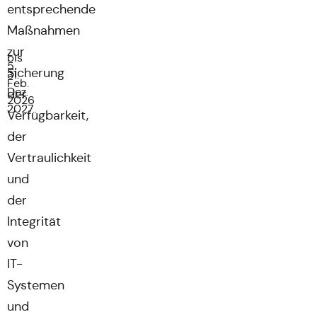
entsprechende
Maßnahmen
zur
bis
5.
Sicherung
31.
Feb.
Dez.
der
2026
2027
Verfügbarkeit,
der
Vertraulichkeit
und
der
Integrität
von
IT-
Systemen
und