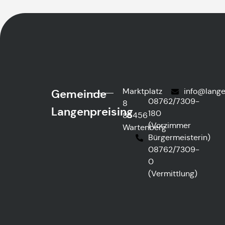
Marktplatz
@ofni
ed.gn
Gemeinde
08762/7309-
8
Langenpreising
180
85456
(Vorzimmer
Wartenberg
Bürgermeisterin)
08762/7309-
0
(Vermittlung)