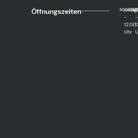
Montag
08:30
Di
0
Öffnungszeiten
-
-
12:00
1
Uhr
U